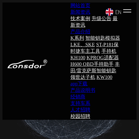
网站首页
新闻资讯
技术案例
升级公告
最
新资讯
产品介绍
K系列
智能钥匙模拟器
LKE、SKE
ST-P181保
时捷车主工具
手持机
KH100
KPROG适配器
H600 OBD手持助手
丰
田/雷克萨斯智能钥匙
领世达子机
KW100
app下载
产品说明书
经销商
支持车系
人才招聘
校园招聘